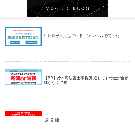
生活費が不足している ギャンブルで使った ...
【PR】鈴木司法書士事務所 返しても借金が全然
減らなくて辛...
肩 首 腰 ...