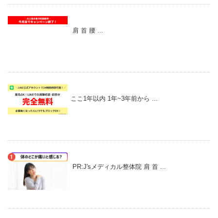
肩 首 腰 ...
ここ1年以内 1年~3年前から ...
PR:J'sメディカル整体院 肩 首 ...