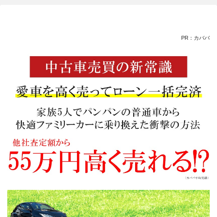
PR：カババ