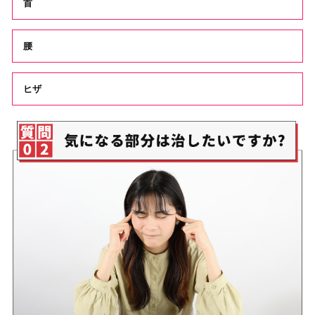
首
腰
ヒザ