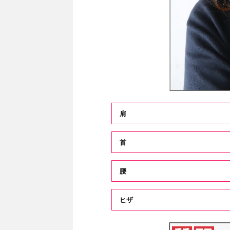
肩
首
腰
ヒザ