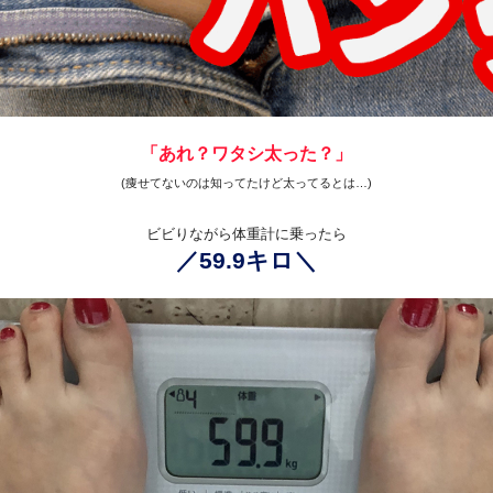
「あれ？ワタシ太った？」
(痩せてないのは知ってたけど太ってるとは…)
ビビりながら体重計に乗ったら
／59.9キロ＼