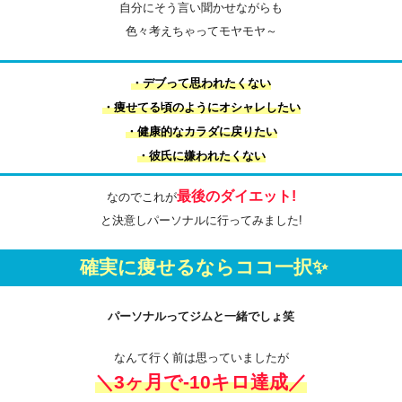
自分にそう言い聞かせながらも
色々考えちゃってモヤモヤ～
・デブって思われたくない
・痩せてる頃のようにオシャレしたい
・健康的なカラダに戻りたい
・彼氏に嫌われたくない
最後のダイエット!
なのでこれが
と決意しパーソナルに行ってみました!
確実に痩せるならココ一択✨
パーソナルってジムと一緒でしょ笑
なんて行く前は思っていましたが
＼3ヶ月で-10キロ達成／