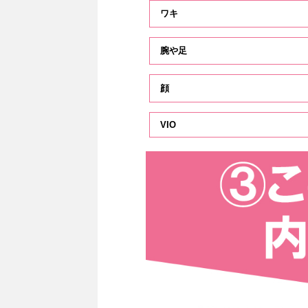
ワキ
腕や足
顔
VIO