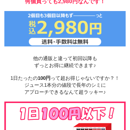
何個買っても
2,980円なんです！
他の通販と違って初回以降も
ずっとお得に継続できます♪
1日たったの
100円
って超お得じゃないですか？！
ジュース1本分の値段で長年のシミに
アプローチできるなんて超ラッキー♪