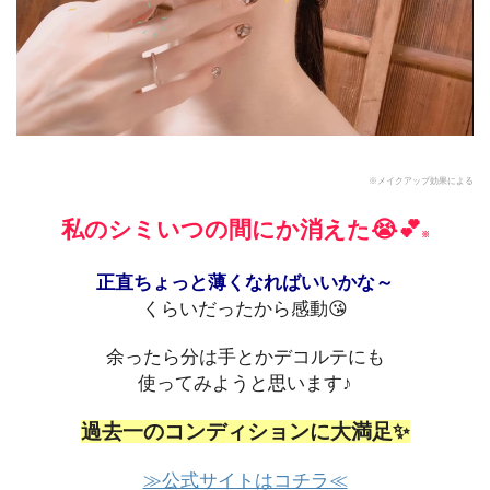
※メイクアップ効果による
私のシミいつの間にか消えた😭💕
※
正直ちょっと薄くなればいいかな～
くらいだったから感動😘
余ったら分は手とかデコルテにも
使ってみようと思います♪
過去一のコンディションに大満足✨
≫公式サイトはコチラ≪