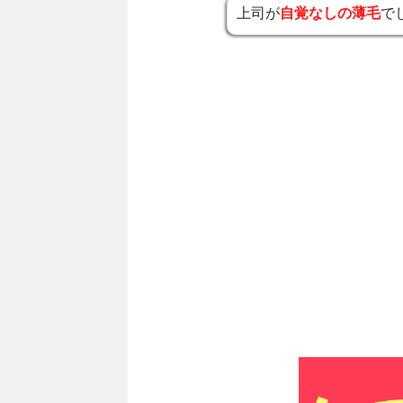
上司が
自覚なしの薄毛
で