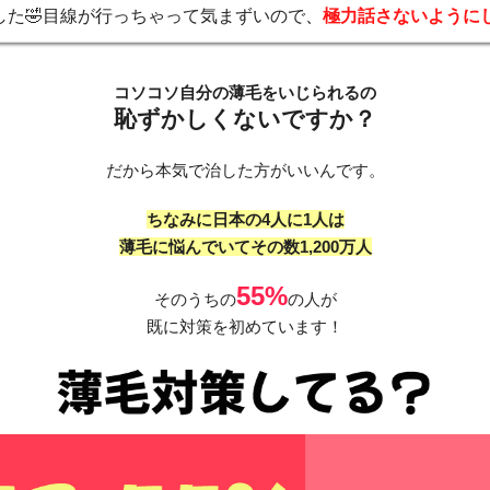
した🤣目線が行っちゃって気まずいので
、
極力話さないようにして
コソコソ自分の薄毛をいじられるの
恥ずかしくないですか？
だから本気で治した方がいいんです。
ちなみに日本の4人に1人は
薄毛に悩んでいてその数1,200万人
55%
そのうちの
の人が
既に対策を初めています！