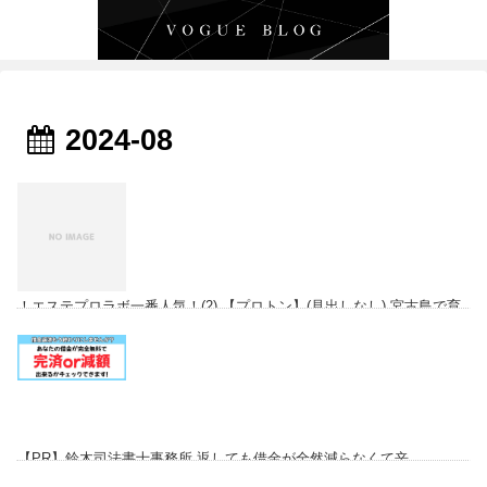
2024-08
！エステプロラボ一番人気！(2) 【プロトン】(見出しなし) 宮古島で育
まれた天然由来の(3) ...
【PR】鈴木司法書士事務所 返しても借金が全然減らなくて辛...