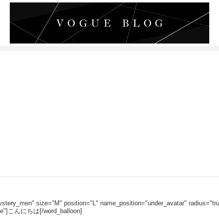
ystery_men" size="M" position="L" name_position="under_avatar" radius="tru
rue"]こんにちは[/word_balloon]