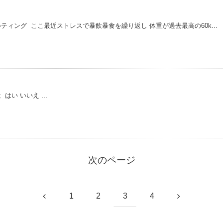
ティング ここ最近ストレスで暴飲暴食を繰り返し 体重が過去最高の60k...
はい いいえ ...
次のページ
1
2
3
4