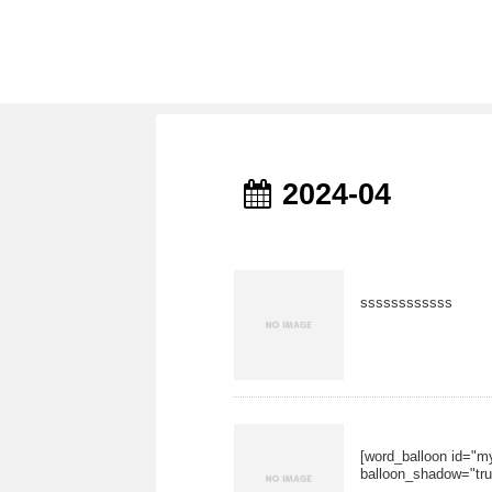
2024-04
ssssssssssss
[word_balloon id="m
balloon_shadow="t